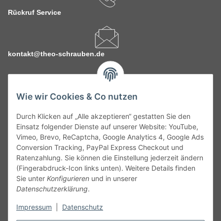
Rückruf Service
kontakt@theo-schrauben.de
Wie wir Cookies & Co nutzen
Durch Klicken auf „Alle akzeptieren“ gestatten Sie den
Service
Einsatz folgender Dienste auf unserer Website: YouTube,
Vimeo, Brevo, ReCaptcha, Google Analytics 4, Google Ads
Conversion Tracking, PayPal Express Checkout und
Gesetzliche Informationen
Ratenzahlung. Sie können die Einstellung jederzeit ändern
(Fingerabdruck-Icon links unten). Weitere Details finden
Alle technischen Angaben ohne Gewähr. Irrtümer und fehlerhafte
Sie unter
Konfigurieren
und in unserer
Angaben vorbehalten. Wenn Sie Datenblätter oder spezielle
Datenschutzerklärung
.
technische Eigenschaften benötigen, wenden Sie sich bitte an
Impressum
|
Datenschutz
unseren Kundenservice. Abbildungen der Artikel können
beispielhaft sein und vom Produkt abweichen.