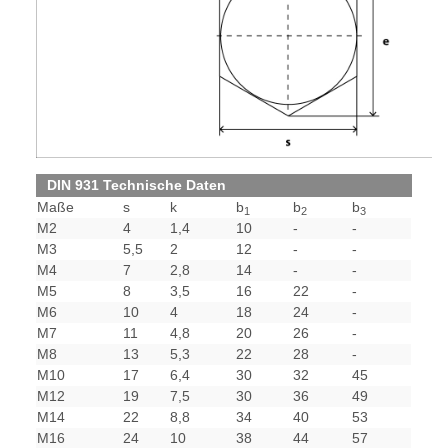
DIN 931 Technische Daten
Maße
s
k
b
b
b
1
2
3
M2
4
1,4
10
-
-
M3
5,5
2
12
-
-
M4
7
2,8
14
-
-
M5
8
3,5
16
22
-
M6
10
4
18
24
-
M7
11
4,8
20
26
-
M8
13
5,3
22
28
-
M10
17
6,4
30
32
45
M12
19
7,5
30
36
49
M14
22
8,8
34
40
53
M16
24
10
38
44
57