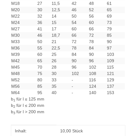
M18
27
11,5
42
48
61
M20
30
12,5
46
52
65
M22
32
14
50
56
69
M24
36
15
54
60
73
M27
41
17
60
66
79
M30
46
18,7
66
72
85
M33
50
21
72
78
90
M36
55
22,5
78
84
97
M39
60
25
84
90
103
M42
65
26
90
96
109
M45
70
28
96
102
115
M48
75
30
102
108
121
M52
80
33
-
116
129
M56
85
35
-
124
137
M64
95
40
-
140
153
b
für l ≤ 125 mm
1
b
für l ≤ 200 mm
2
b
für l > 200 mm
3
Produkteigenschaft
Wert
Inhalt:
10,00 Stück