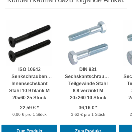
ISO 10642
DIN 931
Senkschrauben
Sechskantschrauben
Sec
Innensechskant
Teilgewinde Stahl
Te
Stahl 10.9 blank M
8.8 verzinkt M
20x60 25 Stück
20x260 10 Stück
2
22,59 €
*
36,16 €
*
0,90 € pro 1 Stück
3,62 € pro 1 Stück
2
Zum Produkt
Zum Produkt