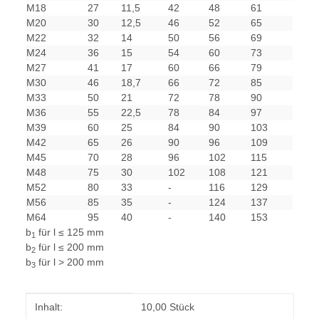
M18
27
11,5
42
48
61
M20
30
12,5
46
52
65
M22
32
14
50
56
69
M24
36
15
54
60
73
M27
41
17
60
66
79
M30
46
18,7
66
72
85
M33
50
21
72
78
90
M36
55
22,5
78
84
97
M39
60
25
84
90
103
M42
65
26
90
96
109
M45
70
28
96
102
115
M48
75
30
102
108
121
M52
80
33
-
116
129
M56
85
35
-
124
137
M64
95
40
-
140
153
b
für l ≤ 125 mm
1
b
für l ≤ 200 mm
2
b
für l > 200 mm
3
Produkteigenschaft
Wert
Inhalt:
10,00 Stück