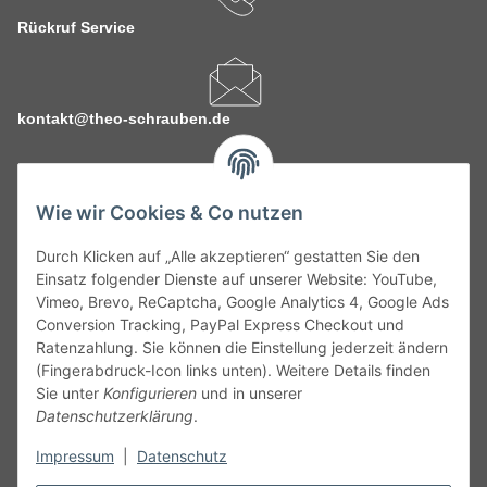
Rückruf Service
kontakt@theo-schrauben.de
Wie wir Cookies & Co nutzen
Durch Klicken auf „Alle akzeptieren“ gestatten Sie den
Service
Einsatz folgender Dienste auf unserer Website: YouTube,
Vimeo, Brevo, ReCaptcha, Google Analytics 4, Google Ads
Conversion Tracking, PayPal Express Checkout und
Gesetzliche Informationen
Ratenzahlung. Sie können die Einstellung jederzeit ändern
(Fingerabdruck-Icon links unten). Weitere Details finden
Alle technischen Angaben ohne Gewähr. Irrtümer und fehlerhafte
Sie unter
Konfigurieren
und in unserer
Angaben vorbehalten. Wenn Sie Datenblätter oder spezielle
Datenschutzerklärung
.
technische Eigenschaften benötigen, wenden Sie sich bitte an
Impressum
|
Datenschutz
unseren Kundenservice. Abbildungen der Artikel können
beispielhaft sein und vom Produkt abweichen.