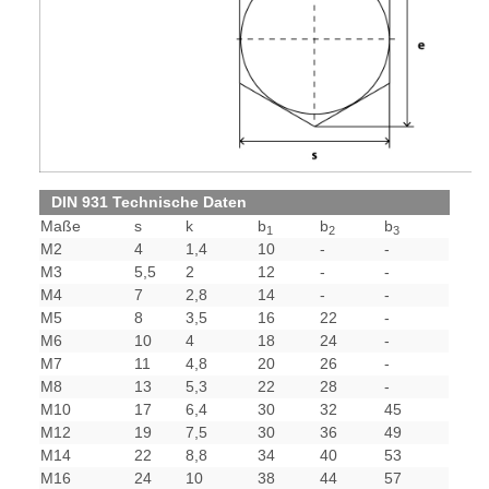
DIN 931 Technische Daten
Maße
s
k
b
b
b
1
2
3
M2
4
1,4
10
-
-
M3
5,5
2
12
-
-
M4
7
2,8
14
-
-
M5
8
3,5
16
22
-
M6
10
4
18
24
-
M7
11
4,8
20
26
-
M8
13
5,3
22
28
-
M10
17
6,4
30
32
45
M12
19
7,5
30
36
49
M14
22
8,8
34
40
53
M16
24
10
38
44
57