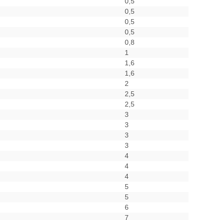
0,5
0,5
0,5
0,5
0,8
1
1,6
1,6
2
2,5
2,5
3
3
3
3
4
4
4
5
5
6
7