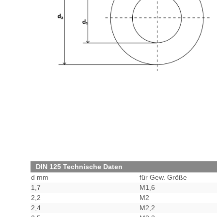
DIN 125 Technische Daten
d mm
für Gew. Größe
1,7
M1,6
2,2
M2
2,4
M2,2