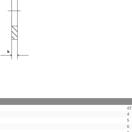
d
4
5
6