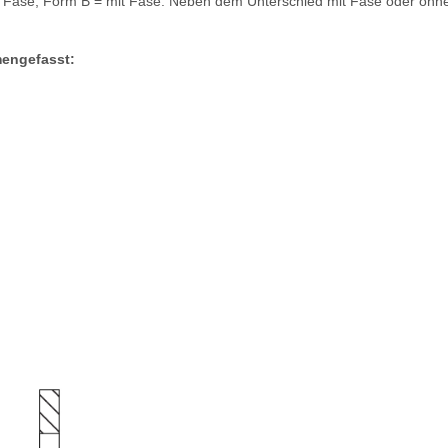
e Fase, Form B = mit Fase. Neben dem Unterschied mit Fase oder ohne
mengefasst: