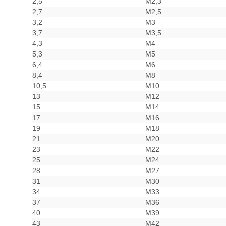
2,5
M2,3
2,7
M2,5
3,2
M3
3,7
M3,5
4,3
M4
5,3
M5
6,4
M6
8,4
M8
10,5
M10
13
M12
15
M14
17
M16
19
M18
21
M20
23
M22
25
M24
28
M27
31
M30
34
M33
37
M36
40
M39
43
M42