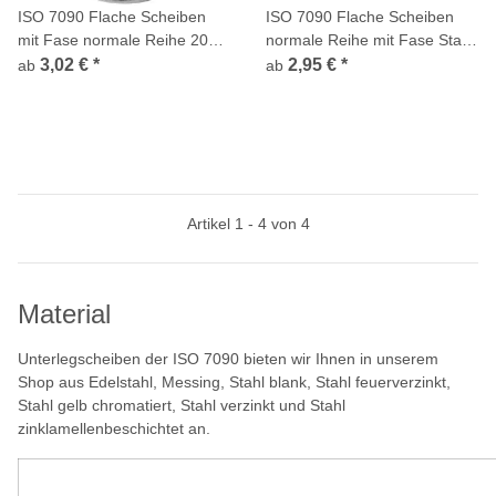
ISO 7090 Flache Scheiben
ISO 7090 Flache Scheiben
mit Fase normale Reihe 200
normale Reihe mit Fase Stahl
HV Edelstahl A2
verzinkt 200 HV
3,02 €
*
2,95 €
*
ab
ab
Artikel 1 - 4 von 4
Material
Unterlegscheiben der ISO 7090 bieten wir Ihnen in unserem
Shop aus Edelstahl, Messing, Stahl blank, Stahl feuerverzinkt,
Stahl gelb chromatiert, Stahl verzinkt und Stahl
zinklamellenbeschichtet an.