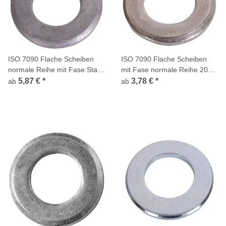
ISO 7090 Flache Scheiben
ISO 7090 Flache Scheiben
normale Reihe mit Fase Stahl
mit Fase normale Reihe 200
feuerverzinkt 300 HV
HV Edelstahl A4
5,87 €
*
3,78 €
*
ab
ab