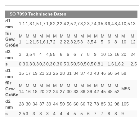
ISO 7090 Technische Daten
d1
1,1
1,3
1,5
1,7
1,8
2,2
2,4
2,5
2,7
3,2
3,7
4,3
5,3
6,4
8,4
10,5
13
mm
für
M
M
M
M
M
M
M
M
M
M
M
M
M
M
M
M
M
Gew.
1
1,2
1,5
1,6
1,7
2
2,2
2,3
2,5
3
3,5
4
5
6
8
10
12
Größe
d2
3
3,5
4
4
4,5
5
6
6
6
7
8
9
10
12
16
20
24
mm
s
0,3
0,3
0,3
0,3
0,3
0,3
0,5
0,5
0,5
0,5
0,5
0,8
1
1,6
1,6
2
2,5
d1
15
17
19
21
23
25
28
31
34
37
40
43
46
50
54
58
mm
für
M
M
M
M
M
M
M
M
M
M
M
M
M
M
M
Gew.
M56
14
16
18
20
22
24
27
30
33
36
39
42
45
48
52
Größe
d2
28
30
34
37
39
44
50
56
60
66
72
78
85
92
98
105
mm
s
2,5
3
3
3
3
4
4
4
5
5
6
7
7
8
8
9