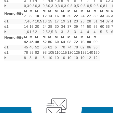
d2
3
3,5
4
4
4,5
4,5
5
6
6
7
7
8
9
10
h
0,3
0,3
0,3
0,3
0,3
0,3
0,3
0,5
0,5
0,5
0,5
0,5
0,8
1
1
M
M
M
M
M
M
M
M
M
M
M
M
M
M
Nenngröße
7
8
10
12
14
16
18
20
22
24
27
30
33
36
d1
7,4
8,4
10,5
13
15
17
19
21
23
25
28
31
34
37
d2
14
16
20
24
28
30
34
37
39
44
50
56
60
66
h
1,6
1,6
2
2,5
2,5
3
3
3
3
4
4
4
5
5
M
M
M
M
M
M
M
M
M
M
M
M
Nenngröße
42
45
48
52
56
60
64
68
72
76
80
90
d1
45
48
52
56
62
6
70
74
78
82
86
96
d2
78
85
92
98
105
110
115
120
125
135
140
160
h
8
8
8
8
10
10
10
10
10
10
12
12