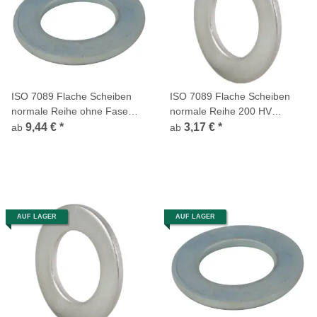
ISO 7089 Flache Scheiben
ISO 7089 Flache Scheiben
normale Reihe ohne Fase
normale Reihe 200 HV
Stahl verzinkt CE 300 HV
Edelstahl A4
9,44 €
*
3,17 €
*
ab
ab
AUF LAGER
AUF LAGER