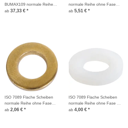
BUMAX109 normale Reihe
normale Reihe ohne Fase
ohne Fase Edelstahl A4 300
Messing vernickelt
37,33 €
*
5,51 €
*
ab
ab
HV
ISO 7089 Flache Scheiben
ISO 7089 Flache Scheiben
normale Reihe ohne Fase
normale Reihe ohne Fase C
Messing
Kunststoff Polyamid
2,06 €
*
4,00 €
*
ab
ab