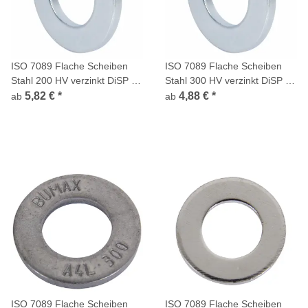
ISO 7089 Flache Scheiben
ISO 7089 Flache Scheiben
Stahl 200 HV verzinkt DiSP +
Stahl 300 HV verzinkt DiSP +
S normale Reihe A ohne Fase
S normale Reihe A ohne Fase
5,82 €
*
4,88 €
*
ab
ab
ISO 7089 Flache Scheiben
ISO 7089 Flache Scheiben