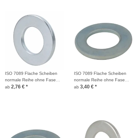
ISO 7089 Flache Scheiben
ISO 7089 Flache Scheiben
normale Reihe ohne Fase
normale Reihe ohne Fase
Stahl Aluminium
Stahl vergütet verzinkt 300 HV
2,76 €
*
3,40 €
*
ab
ab