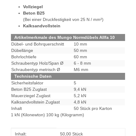
Vollziegel
Beton B25
(Bei einer Druckfestigkeit von 25 N / mm²)
Kalksandvollstein
Artikelmerkmale des Mungo Normdübels Allfa 10
Dübel- und Bohrquerschnitt
10 mm
Dübellänge
50 mm
Bohrlochtiefe
60 mm
Schraubentyp Holz/Span Ø
6 - 8 mm
Schraubentyp metrisch Ø
M6 mm
Technische Daten
Sicherheitsfaktor
5
Beton B25 Zuglast
9,4 kN
Mauerziegel Zuglast
5,2 kN
Kalksandvollstein Zuglast
4,8 kN
Inhalt
50 Stück pro Karton
1 kN (Kilonewton) 100 kg (Kilogramm)
Produkteigenschaft
Wert
Inhalt:
50,00 Stück