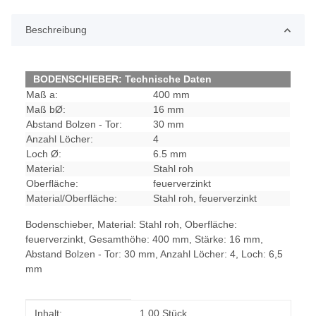
Beschreibung
BODENSCHIEBER: Technische Daten
Maß a:
400 mm
Maß bØ:
16 mm
Abstand Bolzen - Tor:
30 mm
Anzahl Löcher:
4
Loch Ø:
6.5 mm
Material:
Stahl roh
Oberfläche:
feuerverzinkt
Material/Oberfläche:
Stahl roh, feuerverzinkt
Bodenschieber, Material: Stahl roh, Oberfläche:
feuerverzinkt, Gesamthöhe: 400 mm, Stärke: 16 mm,
Abstand Bolzen - Tor: 30 mm, Anzahl Löcher: 4, Loch: 6,5
mm
Produkteigenschaft
Wert
Inhalt:
1,00 Stück