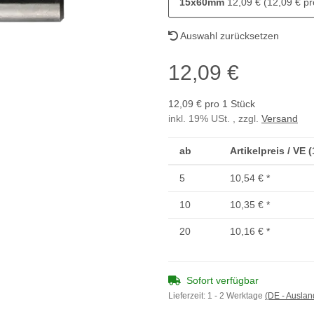
15x60mm
12,09 € (12,09 € pr
Auswahl zurücksetzen
12,09 €
12,09 € pro 1 Stück
inkl. 19% USt. , zzgl.
Versand
ab
Artikelpreis / VE 
5
10,54 €
*
10
10,35 €
*
20
10,16 €
*
Sofort verfügbar
Lieferzeit:
1 - 2 Werktage
(DE - Ausla