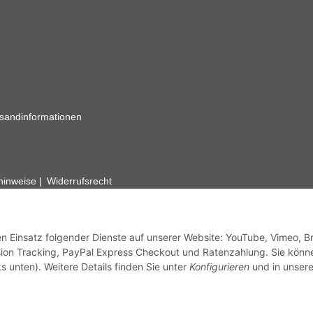
sandinformationen
zhinweise
Widerrufsrecht
rhafte Angaben vorbehalten. Wenn Sie Datenblätter oder spezielle tec
ervice. Abbildungen der Artikel können beispielhaft sein und vom Pr
den Einsatz folgender Dienste auf unserer Website: YouTube, Vimeo, B
ion Tracking, PayPal Express Checkout und Ratenzahlung. Sie könn
s unten). Weitere Details finden Sie unter
Konfigurieren
und in unsere