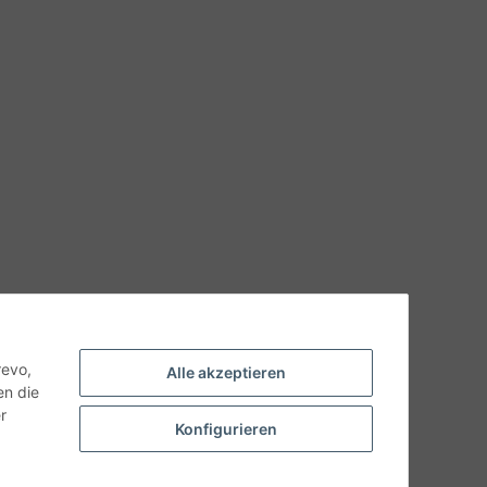
hnische Eigenschaften benötigen, wenden Sie sich bitte an
odukt abweichen.
revo,
Alle akzeptieren
en die
r
Konfigurieren