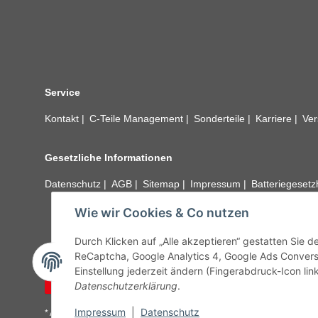
Service
Kontakt
C-Teile Management
Sonderteile
Karriere
Ver
Gesetzliche Informationen
Datenschutz
AGB
Sitemap
Impressum
Batteriegeset
Wie wir Cookies & Co nutzen
Alle technischen Angaben ohne Gewähr. Irrtümer und fehle
unseren Kundens
Durch Klicken auf „Alle akzeptieren“ gestatten Sie 
ReCaptcha, Google Analytics 4, Google Ads Convers
Einstellung jederzeit ändern (Fingerabdruck-Icon link
Vertrag widerrufen
Datenschutzerklärung
.
Impressum
|
Datenschutz
* Alle Preise inkl. gesetzlicher USt., zzgl.
Versand