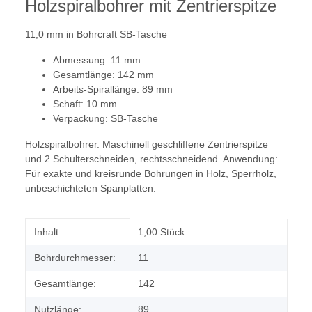
Holzspiralbohrer mit Zentrierspitze
11,0 mm in Bohrcraft SB-Tasche
Abmessung: 11 mm
Gesamtlänge: 142 mm
Arbeits-Spirallänge: 89 mm
Schaft: 10 mm
Verpackung: SB-Tasche
Holzspiralbohrer. Maschinell geschliffene Zentrierspitze
und 2 Schulterschneiden, rechtsschneidend. Anwendung:
Für exakte und kreisrunde Bohrungen in Holz, Sperrholz,
unbeschichteten Spanplatten.
Produkteigenschaft
Wert
Inhalt:
1,00 Stück
Bohrdurchmesser:
11
Gesamtlänge:
142
Nutzlänge:
89