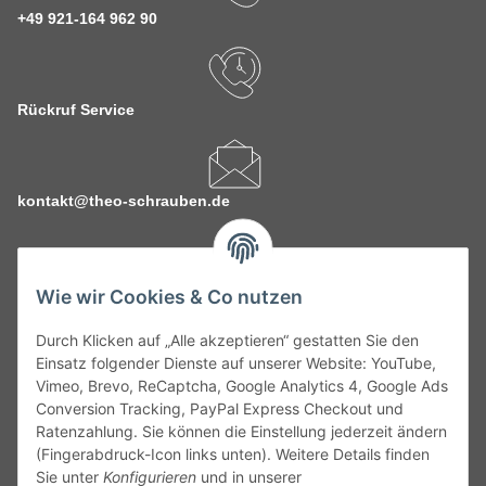
+49 921-164 962 90
Rückruf Service
kontakt@theo-schrauben.de
Wie wir Cookies & Co nutzen
Durch Klicken auf „Alle akzeptieren“ gestatten Sie den
Service
Einsatz folgender Dienste auf unserer Website: YouTube,
Vimeo, Brevo, ReCaptcha, Google Analytics 4, Google Ads
Conversion Tracking, PayPal Express Checkout und
Gesetzliche Informationen
Ratenzahlung. Sie können die Einstellung jederzeit ändern
(Fingerabdruck-Icon links unten). Weitere Details finden
Alle technischen Angaben ohne Gewähr. Irrtümer und fehlerhafte
Sie unter
Konfigurieren
und in unserer