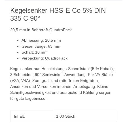
Kegelsenker HSS-E Co 5% DIN
335 C 90°
20,5 mm in Bohrcraft-QuadroPack
Abmessung: 20,5 mm
Gesamtlänge: 63 mm
Schaft: 10 mm
Verpackung: QuadroPack
Kegelsenker aus Hochleistungs-Schnellstahl (5 % Kobalt),
3 Schneiden, 90° Senkwinkel. Anwendung: Für VA-Stähle
(V2A, V4A). Zum grat- und ratterfreien Entgraten,
Ansenken und Versenken in einem Arbeitsgang. Kleine
Schnittgeschwindigkeit und ausreichend Kühlung sorgen
für gute Ergebnisse.
Produkteigenschaft
Wert
Inhalt:
1,00 Stück