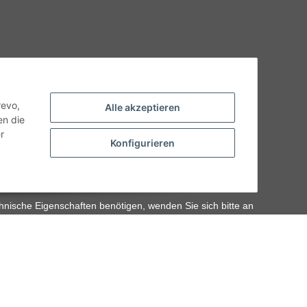
revo,
Alle akzeptieren
en die
r
Konfigurieren
hnische Eigenschaften benötigen, wenden Sie sich bitte an
odukt abweichen.