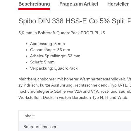
Beschreibung
Frage zum Artikel
Hersteller
Spibo DIN 338 HSS-E Co 5% Split P
5,0 mm in Bohrcraft-QuadroPack PROFI PLUS
Abmessung: 5 mm
Gesamtlänge: 86 mm
Arbeits-Spirallänge: 52 mm
Schaft: 5 mm
Verpackung: QuadroPack
Mehrbereichsbohrer mit höherer Warmhärtebeständigkeit. Ver
zylindrisch, kurze Ausführung, rechtsschneidend, Typ U-TL, 
hochchromlegierte Stähle wie V2A und V4A, rost- und säure
Werkstoffen. Deckt in weiten Bereichen Typ N, H und W ab.
Produkteigenschaft
Wert
Inhalt:
Bohrdurchmesser: