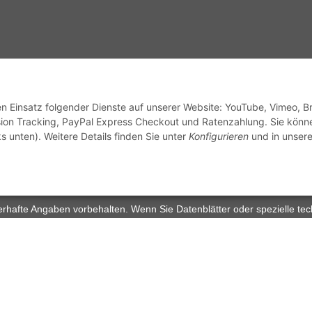
sandinformationen
den Einsatz folgender Dienste auf unserer Website: YouTube, Vimeo, B
ion Tracking, PayPal Express Checkout und Ratenzahlung. Sie könn
s unten). Weitere Details finden Sie unter
Konfigurieren
und in unsere
zhinweise
Widerrufsrecht
rhafte Angaben vorbehalten. Wenn Sie Datenblätter oder spezielle tec
ervice. Abbildungen der Artikel können beispielhaft sein und vom Pr