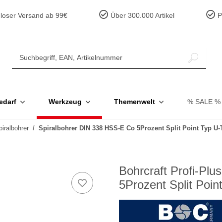
loser Versand ab 99€
Über 300.000 Artikel
Pr
edarf
Werkzeug
Themenwelt
% SALE %
piralbohrer
Spiralbohrer DIN 338 HSS-E Co 5Prozent Split Point Typ U-T
Bohrcraft Profi-Pl
5Prozent Split Poi