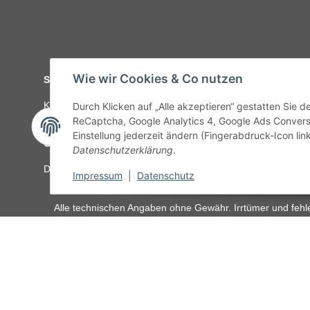
Wie wir Cookies & Co nutzen
Service
Kontakt
C-Teile Management
Sonderteile
Karriere
Ver
Durch Klicken auf „Alle akzeptieren“ gestatten Sie 
ReCaptcha, Google Analytics 4, Google Ads Convers
Einstellung jederzeit ändern (Fingerabdruck-Icon link
Gesetzliche Informationen
Datenschutzerklärung
.
Datenschutz
AGB
Sitemap
Impressum
Batteriegeset
Impressum
|
Datenschutz
Alle technischen Angaben ohne Gewähr. Irrtümer und fehle
unseren Kundens
Vertrag widerrufen
* Alle Preise inkl. gesetzlicher USt., zzgl.
Versand