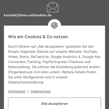
kontakt@theo-schrauben.de
Wie wir Cookies & Co nutzen
Durch Klicken auf „Alle akzeptieren“ gestatten Sie den
Service
Einsatz folgender Dienste auf unserer Website: YouTube,
Vimeo, Brevo, ReCaptcha, Google Analytics 4, Google Ads
Conversion Tracking, PayPal Express Checkout und
Gesetzliche Informationen
Ratenzahlung. Sie können die Einstellung jederzeit ändern
(Fingerabdruck-Icon links unten). Weitere Details finden
Alle technischen Angaben ohne Gewähr. Irrtümer und fehlerhafte
Sie unter
Konfigurieren
und in unserer
Angaben vorbehalten. Wenn Sie Datenblätter oder spezielle
Datenschutzerklärung
.
technische Eigenschaften benötigen, wenden Sie sich bitte an
Impressum
|
Datenschutz
unseren Kundenservice. Abbildungen der Artikel können
beispielhaft sein und vom Produkt abweichen.
Alle akzeptieren