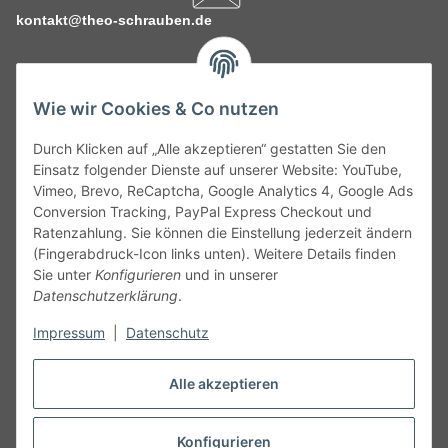
kontakt@theo-schrauben.de
Wie wir Cookies & Co nutzen
Durch Klicken auf „Alle akzeptieren“ gestatten Sie den
Service
Einsatz folgender Dienste auf unserer Website: YouTube,
Vimeo, Brevo, ReCaptcha, Google Analytics 4, Google Ads
Conversion Tracking, PayPal Express Checkout und
Gesetzliche Informationen
Ratenzahlung. Sie können die Einstellung jederzeit ändern
(Fingerabdruck-Icon links unten). Weitere Details finden
Alle technischen Angaben ohne Gewähr. Irrtümer und fehlerhafte
Sie unter
Konfigurieren
und in unserer
Angaben vorbehalten. Wenn Sie Datenblätter oder spezielle
Datenschutzerklärung
.
technische Eigenschaften benötigen, wenden Sie sich bitte an
Impressum
|
Datenschutz
unseren Kundenservice. Abbildungen der Artikel können
beispielhaft sein und vom Produkt abweichen.
Alle akzeptieren
Vertrag widerrufen
Konfigurieren