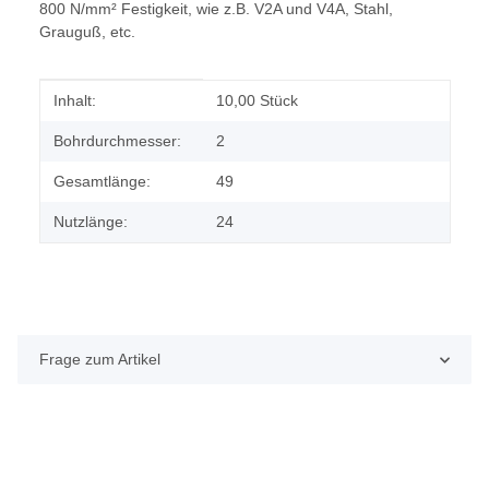
800 N/mm² Festigkeit, wie z.B. V2A und V4A, Stahl,
Grauguß, etc.
Produkteigenschaft
Wert
Inhalt:
10,00 Stück
Bohrdurchmesser:
2
Gesamtlänge:
49
Nutzlänge:
24
Frage zum Artikel