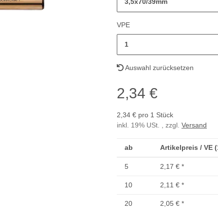
3,5x70/39mm
VPE
1
Auswahl zurücksetzen
2,34 €
2,34 € pro 1 Stück
inkl. 19% USt. , zzgl.
Versand
ab
Artikelpreis / VE 
5
2,17 €
*
10
2,11 €
*
20
2,05 €
*