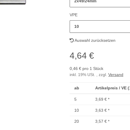
2x49/24mm
VPE
10
Auswahl zurücksetzen
4,64 €
0,46 € pro 1 Stück
inkl. 19% USt. , zzgl.
Versand
ab
Artikelpreis / VE 
5
3,69 €
*
10
3,63 €
*
20
3,57 €
*