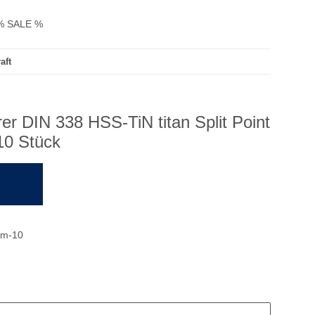
% SALE %
aft
rer DIN 338 HSS-TiN titan Split Point
10 Stück
mm-10