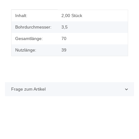
Produkteigenschaft
Wert
Inhalt:
2,00 Stück
Bohrdurchmesser:
3,5
Gesamtlänge:
70
Nutzlänge:
39
Frage zum Artikel