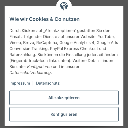
Wie wir Cookies & Co nutzen
Durch Klicken auf „Alle akzeptieren“ gestatten Sie den
Service
Einsatz folgender Dienste auf unserer Website: YouTube,
Vimeo, Brevo, ReCaptcha, Google Analytics 4, Google Ads
Conversion Tracking, PayPal Express Checkout und
Gesetzliche Informationen
Ratenzahlung. Sie können die Einstellung jederzeit ändern
(Fingerabdruck-Icon links unten). Weitere Details finden
Alle technischen Angaben ohne Gewähr. Irrtümer und fehlerhafte
Sie unter
Konfigurieren
und in unserer
Angaben vorbehalten. Wenn Sie Datenblätter oder spezielle
Datenschutzerklärung
.
technische Eigenschaften benötigen, wenden Sie sich bitte an
Impressum
|
Datenschutz
unseren Kundenservice. Abbildungen der Artikel können
beispielhaft sein und vom Produkt abweichen.
Alle akzeptieren
Vertrag widerrufen
Konfigurieren
* Alle Preise inkl. gesetzlicher USt., zzgl.
Versand