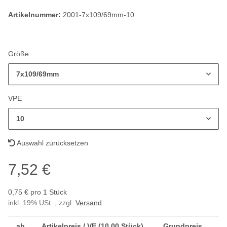
Artikelnummer:
2001-7x109/69mm-10
Größe
7x109/69mm
VPE
10
Auswahl zurücksetzen
7,52 €
0,75 € pro 1 Stück
inkl. 19% USt. , zzgl.
Versand
ab
Artikelpreis / VE (10,00 Stück)
Grundpreis