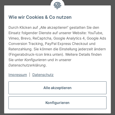
Wie wir Cookies & Co nutzen
Durch Klicken auf „Alle akzeptieren“ gestatten Sie den
Service
Einsatz folgender Dienste auf unserer Website: YouTube,
Vimeo, Brevo, ReCaptcha, Google Analytics 4, Google Ads
Conversion Tracking, PayPal Express Checkout und
Gesetzliche Informationen
Ratenzahlung. Sie können die Einstellung jederzeit ändern
(Fingerabdruck-Icon links unten). Weitere Details finden
Alle technischen Angaben ohne Gewähr. Irrtümer und fehlerhafte
Sie unter
Konfigurieren
und in unserer
Angaben vorbehalten. Wenn Sie Datenblätter oder spezielle
Datenschutzerklärung
.
technische Eigenschaften benötigen, wenden Sie sich bitte an
Impressum
|
Datenschutz
unseren Kundenservice. Abbildungen der Artikel können
beispielhaft sein und vom Produkt abweichen.
Alle akzeptieren
Vertrag widerrufen
Konfigurieren
* Alle Preise inkl. gesetzlicher USt., zzgl.
Versand