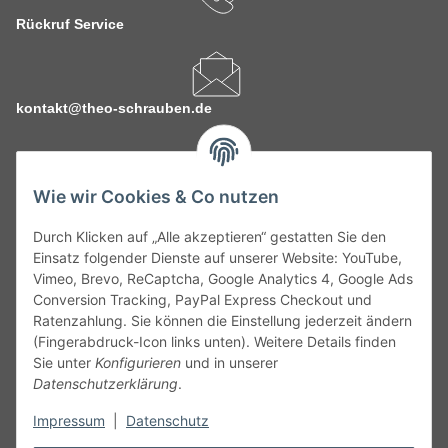
Rückruf Service
kontakt@theo-schrauben.de
Wie wir Cookies & Co nutzen
Durch Klicken auf „Alle akzeptieren“ gestatten Sie den
Service
Einsatz folgender Dienste auf unserer Website: YouTube,
Vimeo, Brevo, ReCaptcha, Google Analytics 4, Google Ads
Conversion Tracking, PayPal Express Checkout und
Gesetzliche Informationen
Ratenzahlung. Sie können die Einstellung jederzeit ändern
(Fingerabdruck-Icon links unten). Weitere Details finden
Alle technischen Angaben ohne Gewähr. Irrtümer und fehlerhafte
Sie unter
Konfigurieren
und in unserer
Angaben vorbehalten. Wenn Sie Datenblätter oder spezielle
Datenschutzerklärung
.
technische Eigenschaften benötigen, wenden Sie sich bitte an
Impressum
|
Datenschutz
unseren Kundenservice. Abbildungen der Artikel können
beispielhaft sein und vom Produkt abweichen.