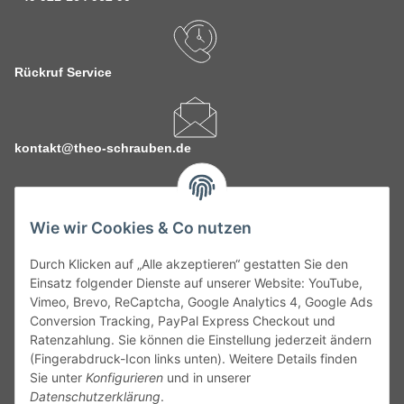
Rückruf Service
kontakt@theo-schrauben.de
Wie wir Cookies & Co nutzen
Durch Klicken auf „Alle akzeptieren“ gestatten Sie den
Service
Einsatz folgender Dienste auf unserer Website: YouTube,
Vimeo, Brevo, ReCaptcha, Google Analytics 4, Google Ads
Conversion Tracking, PayPal Express Checkout und
Gesetzliche Informationen
Ratenzahlung. Sie können die Einstellung jederzeit ändern
(Fingerabdruck-Icon links unten). Weitere Details finden
Alle technischen Angaben ohne Gewähr. Irrtümer und fehlerhafte
Sie unter
Konfigurieren
und in unserer
Angaben vorbehalten. Wenn Sie Datenblätter oder spezielle
Datenschutzerklärung
.