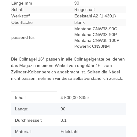
Länge mm
90
Schaft
Ringschaft
Werkstoff
Edelstahl A2 (1.4301)
Oberfläche
blank
Montana CNW38-90C
Montana CNW33-90P
passend für:
Montana CNW38-100P
Powerfix CN90NM
Die Coilnägel 16° passen in alle Coilnägelgeräte bei denen
das Magazin in einem Winkel von ungefähr 16° zum
Zylinder-Kolbenbereich angebracht ist. Sollten die Nägel
nicht passen, nehmen wir diese selbstverständlich zurück.
Produkteigenschaft
Wert
Inhalt:
4.500,00 Stück
Länge:
90
Durchmesser:
3,1
Material:
Edelstahl