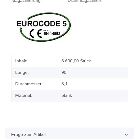
Magazinierung:
Drahtmagaziniert
Produkteigenschaft
Wert
Inhalt:
3.600,00 Stück
Länge:
90
Durchmesser:
3,1
Material:
blank
Frage zum Artikel