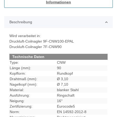
Informationen
Beschreibung
Wird verarbeitet in:
Druckluft-Coilnagler 9F-CNW100-EPAL
Druckluft-Coilnagler 7F-CNW90
Technische Daten
Type:
CNW
Länge (mm):
90
Kopfform:
Rundkopf
Drahtmaß (mm):
Ø 3,10
Nagelkopf (mm):
Ø 7,10
Material:
blanker Stahl
Ausführung:
Ringschaft
Neigung:
16°
Zertifizierung:
Eurocode5
Norm:
EN 14592-2012-8