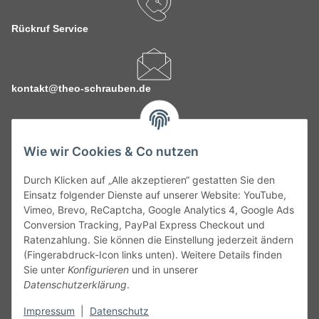
Rückruf Service
kontakt@theo-schrauben.de
Wie wir Cookies & Co nutzen
Durch Klicken auf „Alle akzeptieren“ gestatten Sie den
Service
Einsatz folgender Dienste auf unserer Website: YouTube,
Vimeo, Brevo, ReCaptcha, Google Analytics 4, Google Ads
Conversion Tracking, PayPal Express Checkout und
Gesetzliche Informationen
Ratenzahlung. Sie können die Einstellung jederzeit ändern
(Fingerabdruck-Icon links unten). Weitere Details finden
Alle technischen Angaben ohne Gewähr. Irrtümer und fehlerhafte
Sie unter
Konfigurieren
und in unserer
Angaben vorbehalten. Wenn Sie Datenblätter oder spezielle
Datenschutzerklärung
.
technische Eigenschaften benötigen, wenden Sie sich bitte an
Impressum
|
Datenschutz
unseren Kundenservice. Abbildungen der Artikel können