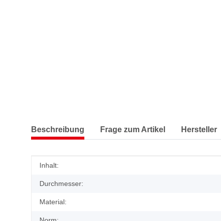
Beschreibung
Frage zum Artikel
Hersteller
Produkteigenschaft
Wert
Inhalt:
Durchmesser:
Material:
Norm: