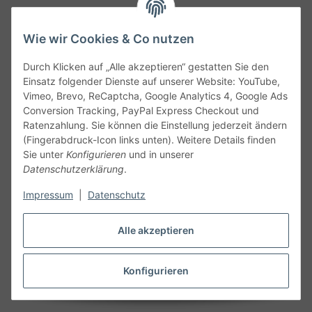
Wie wir Cookies & Co nutzen
Durch Klicken auf „Alle akzeptieren“ gestatten Sie den
Service
Einsatz folgender Dienste auf unserer Website: YouTube,
Vimeo, Brevo, ReCaptcha, Google Analytics 4, Google Ads
Conversion Tracking, PayPal Express Checkout und
Gesetzliche Informationen
Ratenzahlung. Sie können die Einstellung jederzeit ändern
(Fingerabdruck-Icon links unten). Weitere Details finden
Alle technischen Angaben ohne Gewähr. Irrtümer und fehlerhafte
Sie unter
Konfigurieren
und in unserer
Angaben vorbehalten. Wenn Sie Datenblätter oder spezielle
Datenschutzerklärung
.
technische Eigenschaften benötigen, wenden Sie sich bitte an
Impressum
|
Datenschutz
unseren Kundenservice. Abbildungen der Artikel können
beispielhaft sein und vom Produkt abweichen.
Alle akzeptieren
Vertrag widerrufen
Konfigurieren
* Alle Preise inkl. gesetzlicher USt., zzgl.
Versand