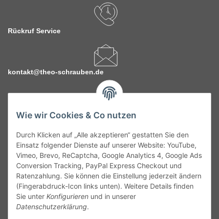
Rückruf Service
kontakt@theo-schrauben.de
Wie wir Cookies & Co nutzen
Durch Klicken auf „Alle akzeptieren“ gestatten Sie den
Service
Einsatz folgender Dienste auf unserer Website: YouTube,
Vimeo, Brevo, ReCaptcha, Google Analytics 4, Google Ads
Conversion Tracking, PayPal Express Checkout und
Gesetzliche Informationen
Ratenzahlung. Sie können die Einstellung jederzeit ändern
(Fingerabdruck-Icon links unten). Weitere Details finden
Alle technischen Angaben ohne Gewähr. Irrtümer und fehlerhafte
Sie unter
Konfigurieren
und in unserer
Angaben vorbehalten. Wenn Sie Datenblätter oder spezielle
Datenschutzerklärung
.
technische Eigenschaften benötigen, wenden Sie sich bitte an