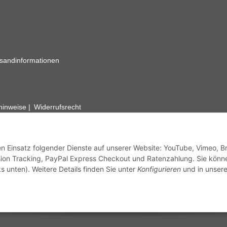
sandinformationen
zhinweise
Widerrufsrecht
rhafte Angaben vorbehalten. Wenn Sie Datenblätter oder spezielle tec
ervice. Abbildungen der Artikel können beispielhaft sein und vom Pr
den Einsatz folgender Dienste auf unserer Website: YouTube, Vimeo, B
ion Tracking, PayPal Express Checkout und Ratenzahlung. Sie könn
s unten). Weitere Details finden Sie unter
Konfigurieren
und in unsere