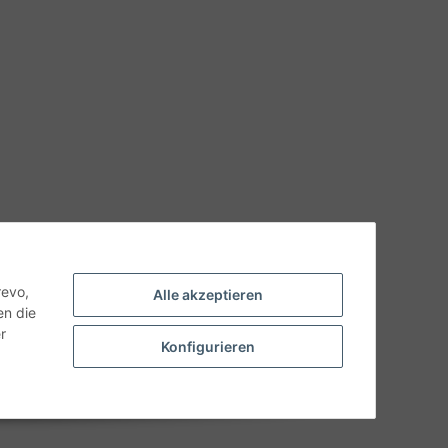
hnische Eigenschaften benötigen, wenden Sie sich bitte an
odukt abweichen.
revo,
Alle akzeptieren
en die
r
Konfigurieren