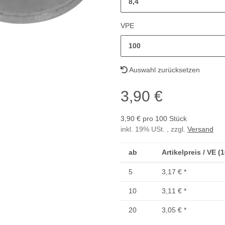
8,4
VPE
100
Auswahl zurücksetzen
3,90 €
3,90 € pro 100 Stück
inkl. 19% USt. , zzgl.
Versand
ab
Artikelpreis / VE (
5
3,17 €
*
10
3,11 €
*
20
3,05 €
*