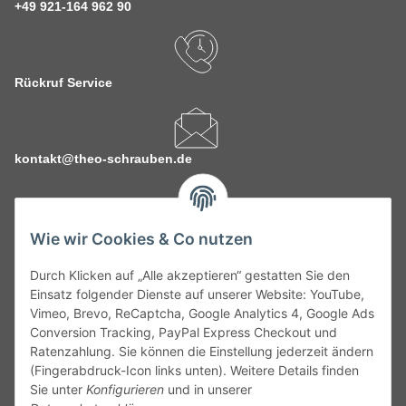
+49 921-164 962 90
Rückruf Service
kontakt@theo-schrauben.de
Wie wir Cookies & Co nutzen
Durch Klicken auf „Alle akzeptieren“ gestatten Sie den
Service
Einsatz folgender Dienste auf unserer Website: YouTube,
Vimeo, Brevo, ReCaptcha, Google Analytics 4, Google Ads
Conversion Tracking, PayPal Express Checkout und
Gesetzliche Informationen
Ratenzahlung. Sie können die Einstellung jederzeit ändern
(Fingerabdruck-Icon links unten). Weitere Details finden
Alle technischen Angaben ohne Gewähr. Irrtümer und fehlerhafte
Sie unter
Konfigurieren
und in unserer
Angaben vorbehalten. Wenn Sie Datenblätter oder spezielle