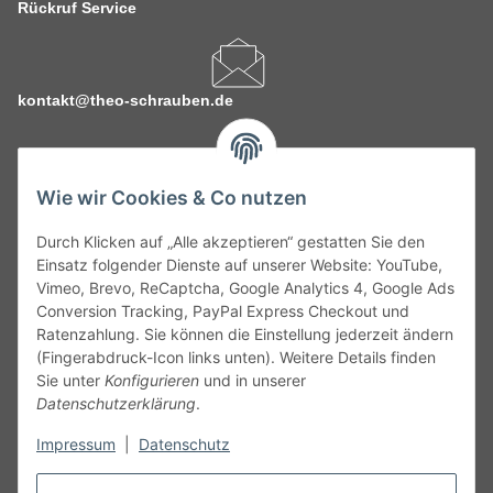
Rückruf Service
kontakt@theo-schrauben.de
Wie wir Cookies & Co nutzen
Durch Klicken auf „Alle akzeptieren“ gestatten Sie den
Service
Einsatz folgender Dienste auf unserer Website: YouTube,
Vimeo, Brevo, ReCaptcha, Google Analytics 4, Google Ads
Conversion Tracking, PayPal Express Checkout und
Gesetzliche Informationen
Ratenzahlung. Sie können die Einstellung jederzeit ändern
(Fingerabdruck-Icon links unten). Weitere Details finden
Alle technischen Angaben ohne Gewähr. Irrtümer und fehlerhafte
Sie unter
Konfigurieren
und in unserer
Angaben vorbehalten. Wenn Sie Datenblätter oder spezielle
Datenschutzerklärung
.
technische Eigenschaften benötigen, wenden Sie sich bitte an
Impressum
|
Datenschutz
unseren Kundenservice. Abbildungen der Artikel können
beispielhaft sein und vom Produkt abweichen.