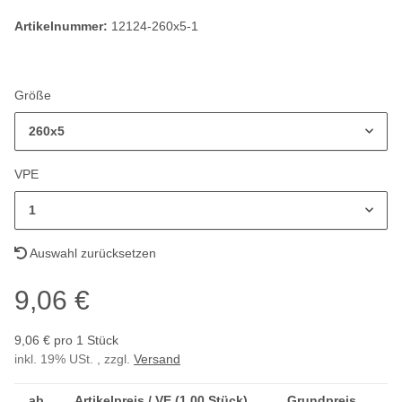
Artikelnummer:
12124-260x5-1
Größe
260x5
VPE
1
Auswahl zurücksetzen
9,06 €
9,06 € pro 1 Stück
inkl. 19% USt. , zzgl.
Versand
ab
Artikelpreis / VE (1,00 Stück)
Grundpreis