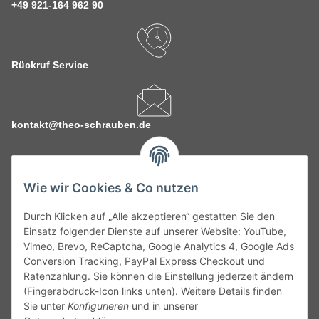
+49 921-164 962 90
Rückruf Service
kontakt@theo-schrauben.de
Wie wir Cookies & Co nutzen
Durch Klicken auf „Alle akzeptieren“ gestatten Sie den
Service
Einsatz folgender Dienste auf unserer Website: YouTube,
Vimeo, Brevo, ReCaptcha, Google Analytics 4, Google Ads
Conversion Tracking, PayPal Express Checkout und
Gesetzliche Informationen
Ratenzahlung. Sie können die Einstellung jederzeit ändern
(Fingerabdruck-Icon links unten). Weitere Details finden
Alle technischen Angaben ohne Gewähr. Irrtümer und fehlerhafte
Sie unter
Konfigurieren
und in unserer
Angaben vorbehalten. Wenn Sie Datenblätter oder spezielle