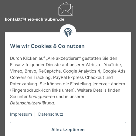
kontakt@theo-schrauben.de
Wie wir Cookies & Co nutzen
Durch Klicken auf „Alle akzeptieren“ gestatten Sie den
Service
Einsatz folgender Dienste auf unserer Website: YouTube,
Vimeo, Brevo, ReCaptcha, Google Analytics 4, Google Ads
Conversion Tracking, PayPal Express Checkout und
Gesetzliche Informationen
Ratenzahlung. Sie können die Einstellung jederzeit ändern
(Fingerabdruck-Icon links unten). Weitere Details finden
Alle technischen Angaben ohne Gewähr. Irrtümer und fehlerhafte
Sie unter
Konfigurieren
und in unserer
Angaben vorbehalten. Wenn Sie Datenblätter oder spezielle
Datenschutzerklärung
.
technische Eigenschaften benötigen, wenden Sie sich bitte an
Impressum
|
Datenschutz
unseren Kundenservice. Abbildungen der Artikel können
beispielhaft sein und vom Produkt abweichen.
Alle akzeptieren