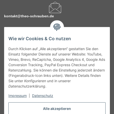
kontakt@theo-schrauben.de
Wie wir Cookies & Co nutzen
Durch Klicken auf „Alle akzeptieren“ gestatten Sie den
Service
Einsatz folgender Dienste auf unserer Website: YouTube,
Vimeo, Brevo, ReCaptcha, Google Analytics 4, Google Ads
Conversion Tracking, PayPal Express Checkout und
Gesetzliche Informationen
Ratenzahlung. Sie können die Einstellung jederzeit ändern
(Fingerabdruck-Icon links unten). Weitere Details finden
Alle technischen Angaben ohne Gewähr. Irrtümer und fehlerhafte
Sie unter
Konfigurieren
und in unserer
Angaben vorbehalten. Wenn Sie Datenblätter oder spezielle
Datenschutzerklärung
.
technische Eigenschaften benötigen, wenden Sie sich bitte an
Impressum
|
Datenschutz
unseren Kundenservice. Abbildungen der Artikel können
beispielhaft sein und vom Produkt abweichen.
Alle akzeptieren