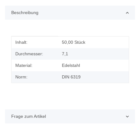
Beschreibung
Produkteigenschaft
Wert
Inhalt:
50,00 Stück
Durchmesser:
7,1
Material:
Edelstahl
Norm:
DIN 6319
Frage zum Artikel