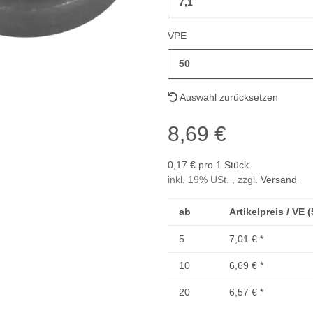
7,1
VPE
50
Auswahl zurücksetzen
8,69 €
0,17 € pro 1 Stück
inkl. 19% USt. , zzgl.
Versand
ab
Artikelpreis / VE 
5
7,01 €
*
10
6,69 €
*
20
6,57 €
*