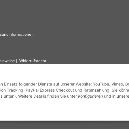
sandinformationen
zhinweise
Widerrufsrecht
rhafte Angaben vorbehalten. Wenn Sie Datenblätter oder spezielle tec
ervice. Abbildungen der Artikel können beispielhaft sein und vom Pr
den Einsatz folgender Dienste auf unserer Website: YouTube, Vimeo, B
ion Tracking, PayPal Express Checkout und Ratenzahlung. Sie könn
s unten). Weitere Details finden Sie unter
Konfigurieren
und in unsere