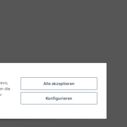
hnische Eigenschaften benötigen, wenden Sie sich bitte an
odukt abweichen.
revo,
Alle akzeptieren
en die
r
Konfigurieren