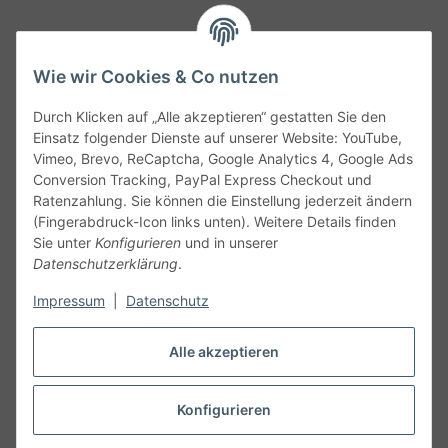
Wie wir Cookies & Co nutzen
Durch Klicken auf „Alle akzeptieren“ gestatten Sie den
Service
Einsatz folgender Dienste auf unserer Website: YouTube,
Vimeo, Brevo, ReCaptcha, Google Analytics 4, Google Ads
Conversion Tracking, PayPal Express Checkout und
Gesetzliche Informationen
Ratenzahlung. Sie können die Einstellung jederzeit ändern
(Fingerabdruck-Icon links unten). Weitere Details finden
Alle technischen Angaben ohne Gewähr. Irrtümer und fehlerhafte
Sie unter
Konfigurieren
und in unserer
Angaben vorbehalten. Wenn Sie Datenblätter oder spezielle
Datenschutzerklärung
.
technische Eigenschaften benötigen, wenden Sie sich bitte an
Impressum
|
Datenschutz
unseren Kundenservice. Abbildungen der Artikel können
beispielhaft sein und vom Produkt abweichen.
Alle akzeptieren
Vertrag widerrufen
Konfigurieren
* Alle Preise inkl. gesetzlicher USt., zzgl.
Versand