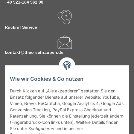
+49 921-164 962 90
Rückruf Service
kontakt@theo-schrauben.de
Wie wir Cookies & Co nutzen
Durch Klicken auf „Alle akzeptieren“ gestatten Sie den
Service
Einsatz folgender Dienste auf unserer Website: YouTube,
Vimeo, Brevo, ReCaptcha, Google Analytics 4, Google Ads
Conversion Tracking, PayPal Express Checkout und
Gesetzliche Informationen
Ratenzahlung. Sie können die Einstellung jederzeit ändern
(Fingerabdruck-Icon links unten). Weitere Details finden
Alle technischen Angaben ohne Gewähr. Irrtümer und fehlerhafte
Sie unter
Konfigurieren
und in unserer
Angaben vorbehalten. Wenn Sie Datenblätter oder spezielle