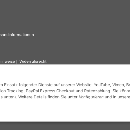
sandinformationen
zhinweise
Widerrufsrecht
rhafte Angaben vorbehalten. Wenn Sie Datenblätter oder spezielle tec
ervice. Abbildungen der Artikel können beispielhaft sein und vom Pr
den Einsatz folgender Dienste auf unserer Website: YouTube, Vimeo, B
ion Tracking, PayPal Express Checkout und Ratenzahlung. Sie könn
s unten). Weitere Details finden Sie unter
Konfigurieren
und in unsere