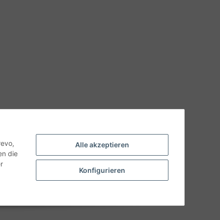
hnische Eigenschaften benötigen, wenden Sie sich bitte an
odukt abweichen.
revo,
Alle akzeptieren
en die
r
Konfigurieren