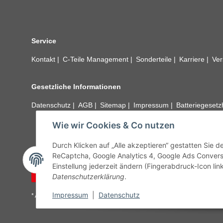
Service
Kontakt
C-Teile Management
Sonderteile
Karriere
Ver
Gesetzliche Informationen
Datenschutz
AGB
Sitemap
Impressum
Batteriegeset
Wie wir Cookies & Co nutzen
Alle technischen Angaben ohne Gewähr. Irrtümer und fehle
unseren Kundens
Durch Klicken auf „Alle akzeptieren“ gestatten Sie 
ReCaptcha, Google Analytics 4, Google Ads Convers
Einstellung jederzeit ändern (Fingerabdruck-Icon link
Vertrag widerrufen
Datenschutzerklärung
.
Impressum
|
Datenschutz
* Alle Preise inkl. gesetzlicher USt., zzgl.
Versand