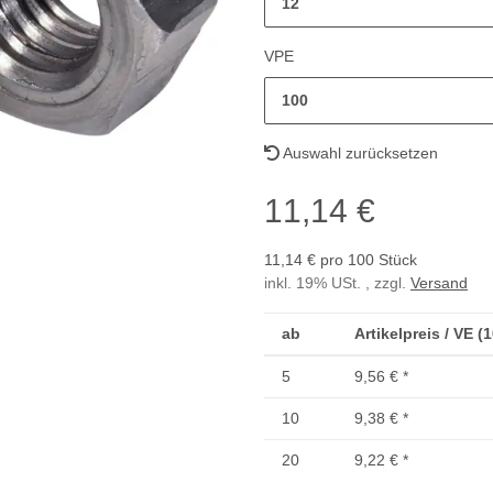
12
VPE
100
Auswahl zurücksetzen
11,14 €
11,14 € pro 100 Stück
inkl. 19% USt. , zzgl.
Versand
ab
Artikelpreis / VE (
5
9,56 €
*
10
9,38 €
*
20
9,22 €
*