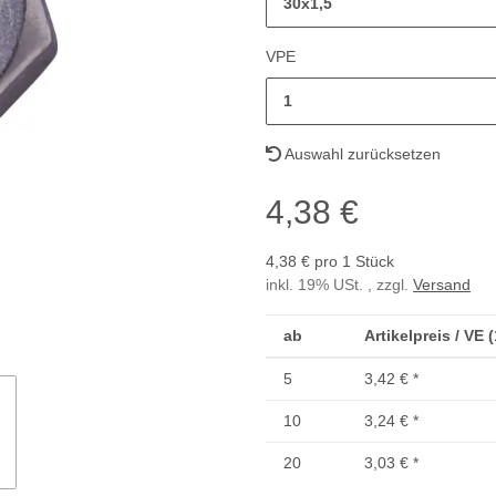
30x1,5
VPE
1
Auswahl zurücksetzen
4,38 €
4,38 € pro 1 Stück
inkl. 19% USt. , zzgl.
Versand
ab
Artikelpreis / VE 
5
3,42 €
*
10
3,24 €
*
20
3,03 €
*