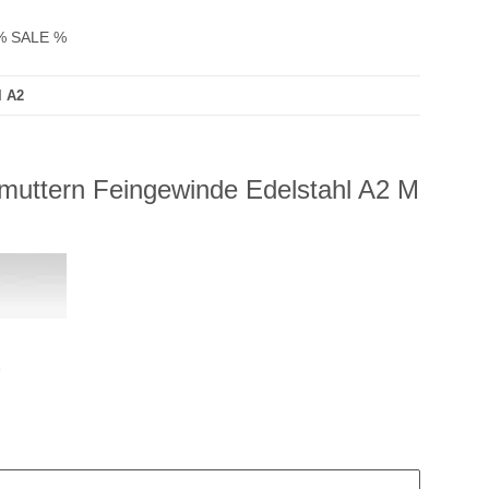
% SALE %
l A2
muttern Feingewinde Edelstahl A2 M
1