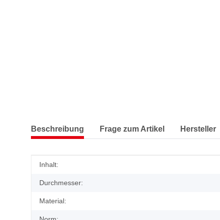
Beschreibung
Frage zum Artikel
Hersteller
Produkteigenschaft
Wert
Inhalt:
Durchmesser:
Material:
Norm: