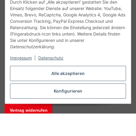
Durch Klicken auf „Alle akzeptieren“ gestatten Sie den
Einsatz folgender Dienste auf unserer Website: YouTube,
Vimeo, Brevo, ReCaptcha, Google Analytics 4, Google Ads
Conversion Tracking, PayPal Express Checkout und
Ratenzahlung. Sie können die Einstellung jederzeit ändern
(Fingerabdruck-Icon links unten). Weitere Details finden
Service
Sie unter
Konfigurieren
und in unserer
Datenschutzerklärung
.
Gesetzliche Informationen
Impressum
|
Datenschutz
Alle technischen Angaben ohne Gewähr. Irrtümer und fehlerhafte
Alle akzeptieren
Angaben vorbehalten. Wenn Sie Datenblätter oder spezielle
technische Eigenschaften benötigen, wenden Sie sich bitte an
unseren Kundenservice. Abbildungen der Artikel können
Konfigurieren
beispielhaft sein und vom Produkt abweichen.
Vertrag widerrufen
* Alle Preise inkl. gesetzlicher USt., zzgl.
Versand