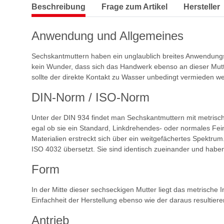
Beschreibung
Frage zum Artikel
Hersteller
Anwendung und Allgemeines
Sechskantmuttern haben ein unglaublich breites Anwendungsspe
kein Wunder, dass sich das Handwerk ebenso an dieser Mutter e
sollte der direkte Kontakt zu Wasser unbedingt vermieden w
DIN-Norm / ISO-Norm
Unter der DIN 934 findet man Sechskantmuttern mit metrisch
egal ob sie ein Standard, Linkdrehendes- oder normales Fei
Materialien erstreckt sich über ein weitgefächertes Spektr
ISO 4032 übersetzt. Sie sind identisch zueinander und haben
Form
In der Mitte dieser sechseckigen Mutter liegt das metrische
Einfachheit der Herstellung ebenso wie der daraus resultiere
Antrieb