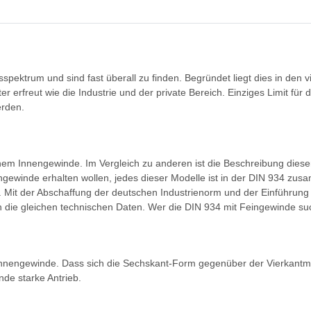
ktrum und sind fast überall zu finden. Begründet liegt dies in den vie
rfreut wie die Industrie und der private Bereich. Einziges Limit für di
erden.
em Innengewinde. Im Vergleich zu anderen ist die Beschreibung dieser
ngewinde erhalten wollen, jedes dieser Modelle ist in der DIN 934 z
um. Mit der Abschaffung der deutschen Industrienorm und der Einführun
 die gleichen technischen Daten. Wer die DIN 934 mit Feingewinde such
 Innengewinde. Dass sich die Sechskant-Form gegenüber der Vierkantmu
nde starke Antrieb.