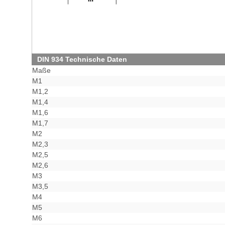
DIN 934 Technische Daten
Maße
M1
M1,2
M1,4
M1,6
M1,7
M2
M2,3
M2,5
M2,6
M3
M3,5
M4
M5
M6