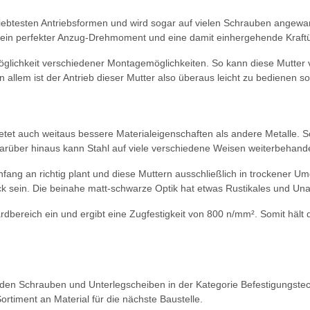
iebtesten Antriebsformen und wird sogar auf vielen Schrauben angewan
ch ein perfekter Anzug-Drehmoment und eine damit einhergehende Kraft
öglichkeit verschiedener Montagemöglichkeiten. So kann diese Mutter
n allem ist der Antrieb dieser Mutter also überaus leicht zu bedienen so
ietet auch weitaus bessere Materialeigenschaften als andere Metalle. So 
 Darüber hinaus kann Stahl auf viele verschiedene Weisen weiterbehan
ng an richtig plant und diese Muttern ausschließlich in trockener U
 sein. Die beinahe matt-schwarze Optik hat etwas Rustikales und Unauf
dardbereich ein und ergibt eine Zugfestigkeit von 800 n/mm². Somit häl
nden Schrauben und Unterlegscheiben in der Kategorie Befestigungstech
Sortiment an Material für die nächste Baustelle.