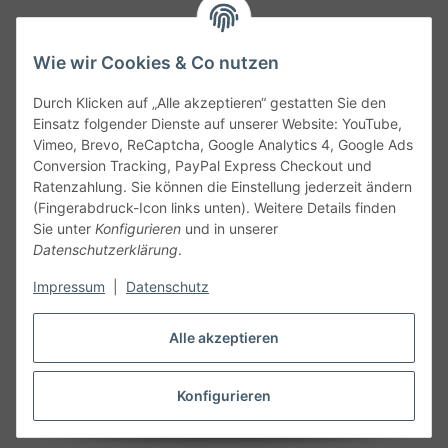
Wie wir Cookies & Co nutzen
Durch Klicken auf „Alle akzeptieren“ gestatten Sie den
Service
Einsatz folgender Dienste auf unserer Website: YouTube,
Vimeo, Brevo, ReCaptcha, Google Analytics 4, Google Ads
Conversion Tracking, PayPal Express Checkout und
Gesetzliche Informationen
Ratenzahlung. Sie können die Einstellung jederzeit ändern
(Fingerabdruck-Icon links unten). Weitere Details finden
Alle technischen Angaben ohne Gewähr. Irrtümer und fehlerhafte
Sie unter
Konfigurieren
und in unserer
Angaben vorbehalten. Wenn Sie Datenblätter oder spezielle
Datenschutzerklärung
.
technische Eigenschaften benötigen, wenden Sie sich bitte an
Impressum
|
Datenschutz
unseren Kundenservice. Abbildungen der Artikel können
beispielhaft sein und vom Produkt abweichen.
Alle akzeptieren
Vertrag widerrufen
Konfigurieren
* Alle Preise inkl. gesetzlicher USt., zzgl.
Versand