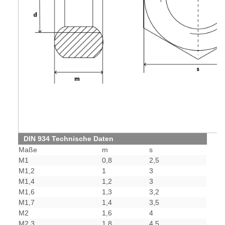
DIN 934 Technische Daten
Maße
m
s
M1
0,8
2,5
M1,2
1
3
M1,4
1,2
3
M1,6
1,3
3,2
M1,7
1,4
3,5
M2
1,6
4
M2,3
1,8
4,5