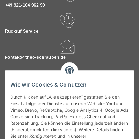
+49 921-164 962 90
Rückruf Service
kontakt@theo-schrauben.de
Wie wir Cookies & Co nutzen
Durch Klicken auf „Alle akzeptieren“ gestatten Sie den
Service
Einsatz folgender Dienste auf unserer Website: YouTube,
Vimeo, Brevo, ReCaptcha, Google Analytics 4, Google Ads
Conversion Tracking, PayPal Express Checkout und
Gesetzliche Informationen
Ratenzahlung. Sie können die Einstellung jederzeit ändern
(Fingerabdruck-Icon links unten). Weitere Details finden
Alle technischen Angaben ohne Gewähr. Irrtümer und fehlerhafte
Sie unter
Konfigurieren
und in unserer