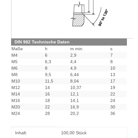
DIN 982 Technische Daten
Maße
h
m min.
s
M4
6
2,9
7
M5
6,3
4,4
8
M6
8
4,9
10
M8
9,5
6,44
13
M10
11,5
8,04
17
M12
14
10,37
19
M14
16
12,1
22
M16
18
14,1
24
M20
22
16,9
30
M24
28
20,2
36
Produkteigenschaft
Wert
Inhalt:
100,00 Stück