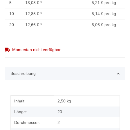
5
13,03 €
*
5,21 € pro kg
10
12,85 €
*
5,14 € pro kg
20
12,66 €
*
5,06 € pro kg
Momentan nicht verfügbar
Beschreibung
Produkteigenschaft
Wert
Inhalt:
2,50 kg
Länge:
20
Durchmesser:
2