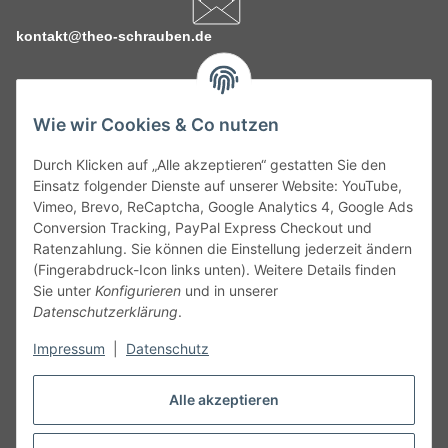
kontakt@theo-schrauben.de
Wie wir Cookies & Co nutzen
Durch Klicken auf „Alle akzeptieren“ gestatten Sie den
Service
Einsatz folgender Dienste auf unserer Website: YouTube,
Vimeo, Brevo, ReCaptcha, Google Analytics 4, Google Ads
Conversion Tracking, PayPal Express Checkout und
Gesetzliche Informationen
Ratenzahlung. Sie können die Einstellung jederzeit ändern
(Fingerabdruck-Icon links unten). Weitere Details finden
Alle technischen Angaben ohne Gewähr. Irrtümer und fehlerhafte
Sie unter
Konfigurieren
und in unserer
Angaben vorbehalten. Wenn Sie Datenblätter oder spezielle
Datenschutzerklärung
.
technische Eigenschaften benötigen, wenden Sie sich bitte an
Impressum
|
Datenschutz
unseren Kundenservice. Abbildungen der Artikel können
beispielhaft sein und vom Produkt abweichen.
Alle akzeptieren
Vertrag widerrufen