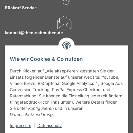
Rückruf Service
kontakt@theo-schrauben.de
Wie wir Cookies & Co nutzen
Durch Klicken auf „Alle akzeptieren“ gestatten Sie den
Service
Einsatz folgender Dienste auf unserer Website: YouTube,
Vimeo, Brevo, ReCaptcha, Google Analytics 4, Google Ads
Conversion Tracking, PayPal Express Checkout und
Gesetzliche Informationen
Ratenzahlung. Sie können die Einstellung jederzeit ändern
(Fingerabdruck-Icon links unten). Weitere Details finden
Alle technischen Angaben ohne Gewähr. Irrtümer und fehlerhafte
Sie unter
Konfigurieren
und in unserer
Angaben vorbehalten. Wenn Sie Datenblätter oder spezielle
Datenschutzerklärung
.
technische Eigenschaften benötigen, wenden Sie sich bitte an
Impressum
|
Datenschutz
unseren Kundenservice. Abbildungen der Artikel können
beispielhaft sein und vom Produkt abweichen.