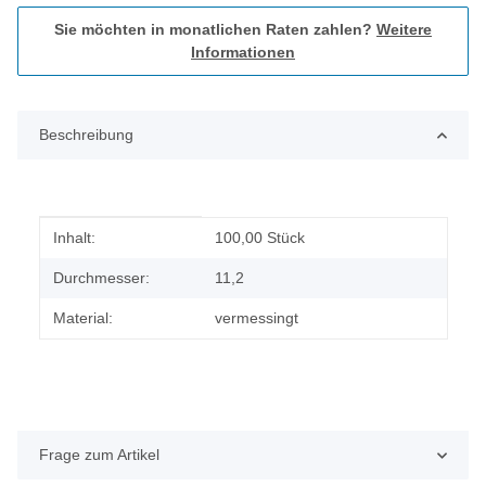
Sie möchten in monatlichen Raten zahlen?
Weitere
Informationen
Beschreibung
Produkteigenschaft
Wert
Inhalt:
100,00 Stück
Durchmesser:
11,2
Material:
vermessingt
Frage zum Artikel