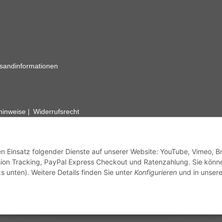
sandinformationen
zhinweise
Widerrufsrecht
rhafte Angaben vorbehalten. Wenn Sie Datenblätter oder spezielle tec
ervice. Abbildungen der Artikel können beispielhaft sein und vom Pr
den Einsatz folgender Dienste auf unserer Website: YouTube, Vimeo, B
ion Tracking, PayPal Express Checkout und Ratenzahlung. Sie könn
s unten). Weitere Details finden Sie unter
Konfigurieren
und in unsere