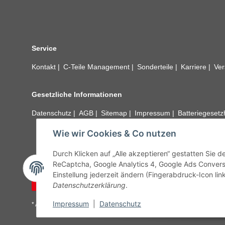
Service
Kontakt
C-Teile Management
Sonderteile
Karriere
Ver
Gesetzliche Informationen
Datenschutz
AGB
Sitemap
Impressum
Batteriegeset
Wie wir Cookies & Co nutzen
Alle technischen Angaben ohne Gewähr. Irrtümer und fehle
unseren Kundens
Durch Klicken auf „Alle akzeptieren“ gestatten Sie 
ReCaptcha, Google Analytics 4, Google Ads Convers
Einstellung jederzeit ändern (Fingerabdruck-Icon link
Vertrag widerrufen
Datenschutzerklärung
.
Impressum
|
Datenschutz
* Alle Preise inkl. gesetzlicher USt., zzgl.
Versand