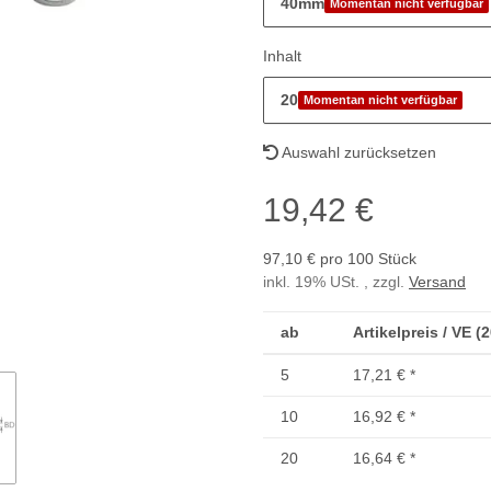
40mm
Momentan nicht verfügbar
Inhalt
20
Momentan nicht verfügbar
Auswahl zurücksetzen
19,42 €
97,10 € pro 100 Stück
inkl. 19% USt. , zzgl.
Versand
ab
Artikelpreis / VE (
5
17,21 €
*
10
16,92 €
*
20
16,64 €
*