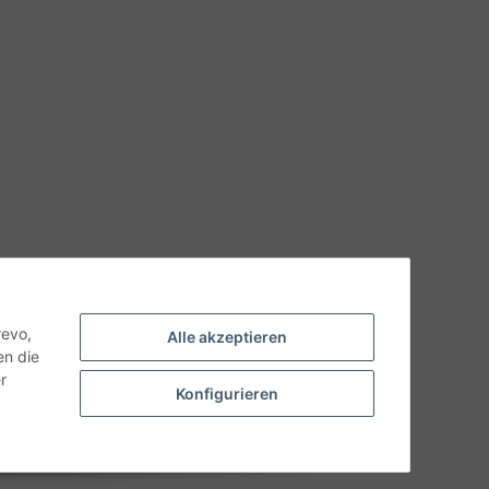
hnische Eigenschaften benötigen, wenden Sie sich bitte an
odukt abweichen.
revo,
Alle akzeptieren
en die
r
Konfigurieren