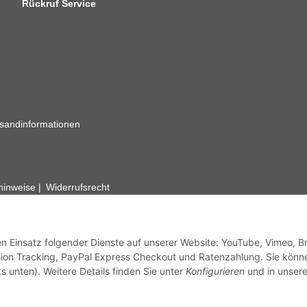
Rückruf Service
sandinformationen
zhinweise
Widerrufsrecht
rhafte Angaben vorbehalten. Wenn Sie Datenblätter oder spezielle tec
ervice. Abbildungen der Artikel können beispielhaft sein und vom Pr
den Einsatz folgender Dienste auf unserer Website: YouTube, Vimeo, B
ion Tracking, PayPal Express Checkout und Ratenzahlung. Sie könn
s unten). Weitere Details finden Sie unter
Konfigurieren
und in unsere