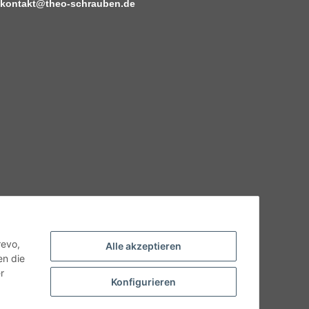
kontakt@theo-schrauben.de
hnische Eigenschaften benötigen, wenden Sie sich bitte an
odukt abweichen.
revo,
Alle akzeptieren
en die
r
Konfigurieren