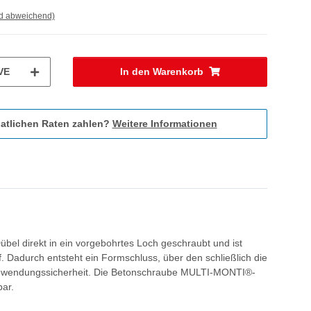
nd abweichend)
VE
In den Warenkorb
atlichen Raten zahlen?
Weitere Informationen
l direkt in ein vorgebohrtes Loch geschraubt und ist
. Dadurch entsteht ein Formschluss, über den schließlich die
 Anwendungssicherheit. Die Betonschraube MULTI-MONTI®-
bar.