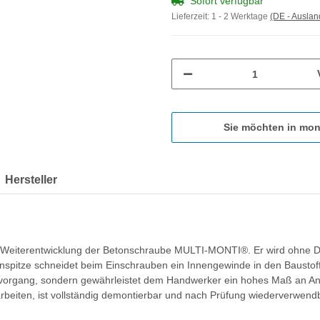
Sofort verfügbar
Lieferzeit:
1 - 2 Werktage
(DE - Ausla
Sie möchten in mon
Hersteller
eiterentwicklung der Betonschraube MULTI-MONTI®. Er wird ohne Dübe
nspitze schneidet beim Einschrauben ein Innengewinde in den Baustoff
agevorgang, sondern gewährleistet dem Handwerker ein hohes Maß an
beiten, ist vollständig demontierbar und nach Prüfung wiederverwend