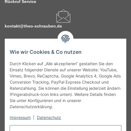
Rückruf Service
kontakt@theo-schrauben.de
Wie wir Cookies & Co nutzen
Durch Klicken auf „Alle akzeptieren“ gestatten Sie den
Service
Einsatz folgender Dienste auf unserer Website: YouTube,
Vimeo, Brevo, ReCaptcha, Google Analytics 4, Google Ads
Conversion Tracking, PayPal Express Checkout und
Gesetzliche Informationen
Ratenzahlung. Sie können die Einstellung jederzeit ändern
(Fingerabdruck-Icon links unten). Weitere Details finden
Alle technischen Angaben ohne Gewähr. Irrtümer und fehlerhafte
Sie unter
Konfigurieren
und in unserer
Angaben vorbehalten. Wenn Sie Datenblätter oder spezielle
Datenschutzerklärung
.
technische Eigenschaften benötigen, wenden Sie sich bitte an
Impressum
|
Datenschutz
unseren Kundenservice. Abbildungen der Artikel können
beispielhaft sein und vom Produkt abweichen.