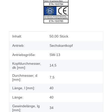
Produkteigenschaft
Wert
Inhalt:
50,00 Stück
Antrieb:
Sechskantkopf
Antriebsgröße:
SW-13
Kopfdurchmesser,
14,5
dk [mm]:
Durchmesser, d
7,5
[mm]:
Länge, l [mm]:
40
Länge:
40
Gewindelänge, lg
34
[mm]: