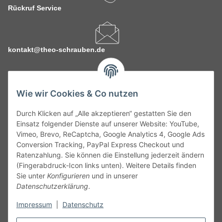
Rückruf Service
kontakt@theo-schrauben.de
Wie wir Cookies & Co nutzen
Durch Klicken auf „Alle akzeptieren“ gestatten Sie den
Service
Einsatz folgender Dienste auf unserer Website: YouTube,
Vimeo, Brevo, ReCaptcha, Google Analytics 4, Google Ads
Conversion Tracking, PayPal Express Checkout und
Gesetzliche Informationen
Ratenzahlung. Sie können die Einstellung jederzeit ändern
(Fingerabdruck-Icon links unten). Weitere Details finden
Alle technischen Angaben ohne Gewähr. Irrtümer und fehlerhafte
Sie unter
Konfigurieren
und in unserer
Angaben vorbehalten. Wenn Sie Datenblätter oder spezielle
Datenschutzerklärung
.
technische Eigenschaften benötigen, wenden Sie sich bitte an
Impressum
|
Datenschutz
unseren Kundenservice. Abbildungen der Artikel können
beispielhaft sein und vom Produkt abweichen.