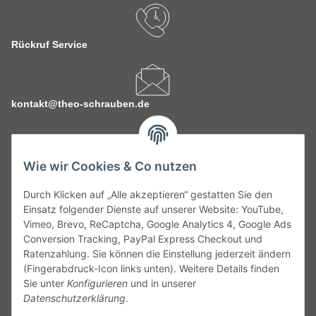
Rückruf Service
kontakt@theo-schrauben.de
Wie wir Cookies & Co nutzen
Durch Klicken auf „Alle akzeptieren“ gestatten Sie den
Service
Einsatz folgender Dienste auf unserer Website: YouTube,
Vimeo, Brevo, ReCaptcha, Google Analytics 4, Google Ads
Conversion Tracking, PayPal Express Checkout und
Gesetzliche Informationen
Ratenzahlung. Sie können die Einstellung jederzeit ändern
(Fingerabdruck-Icon links unten). Weitere Details finden
Alle technischen Angaben ohne Gewähr. Irrtümer und fehlerhafte
Sie unter
Konfigurieren
und in unserer
Angaben vorbehalten. Wenn Sie Datenblätter oder spezielle
Datenschutzerklärung
.
technische Eigenschaften benötigen, wenden Sie sich bitte an